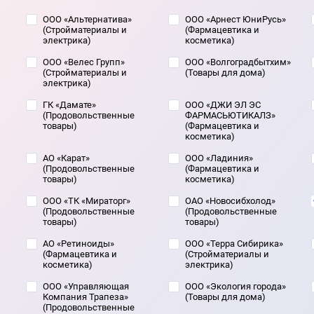
ООО «Альтернатива»
ООО «Арнест ЮниРусь»
(Стройматериалы и
(Фармацевтика и
электрика)
косметика)
ООО «Велес Групп»
ООО «Волгоградбытхим»
(Стройматериалы и
(Товары для дома)
электрика)
ГК «Дамате»
ООО «ДЖИ ЭЛ ЭС
(Продовольственные
ФАРМАСЬЮТИКАЛЗ»
товары)
(Фармацевтика и
косметика)
АО «Карат»
ООО «Ладиния»
(Продовольственные
(Фармацевтика и
товары)
косметика)
ООО «ТК «Мираторг»
ОАО «Новосибхолод»
(Продовольственные
(Продовольственные
товары)
товары)
АО «Ретиноиды»
ООО «Терра Сибирика»
(Фармацевтика и
(Стройматериалы и
косметика)
электрика)
ООО «Управляющая
ООО «Экология города»
Компания Трапеза»
(Товары для дома)
(Продовольственные